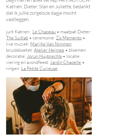
beginnen en alles verliep FANTASTISCH!
Katrien, Dieter, Stan en Juliette, bedankt
dat ik jullie zorgeloze dagje mocht
vastleggen.
jurk Katrien :
Le Chapeau
• maatpak Dieter:
The Suitlab
• ceremonie:
Zo Memento
•
live muziek:
Marijke Van Nimmen
bruidsboeket:
Atelier Hejmee
• bloemen
decoratie:
Jorun Huybrechts
• locatie
viering en avondfeest:
Jardin Chapelle
•
ringen:
La Petite Curieuse