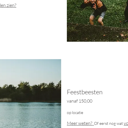
en zien?
Feestbeesten
vanaf
150
,00
op locatie
Meer weten?
vo
O
f eerst nog wat