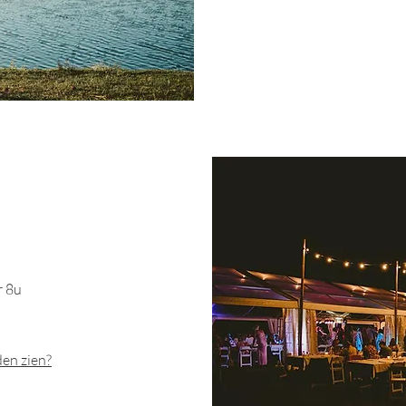
r 8u
en zien?