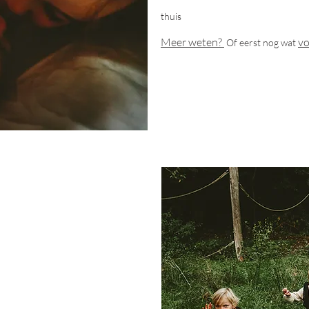
thuis
Meer we
ten?
vo
Of eerst nog wat