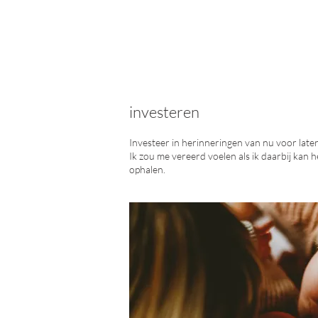
investeren
Investeer in herinneringen van nu voor later
Ik zou me vereerd voelen als ik daarbij kan h
ophalen.