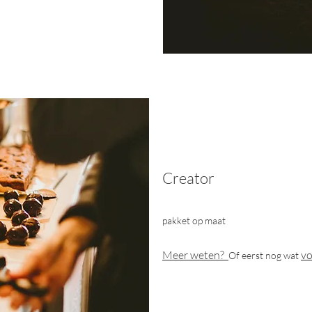
Creator
pakket op maat
Meer weten?
vo
Of eerst nog wat