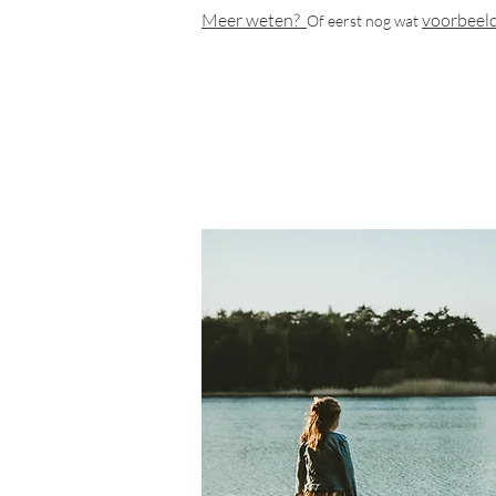
Meer w
eten?
voorbeeld
Of eerst nog wat