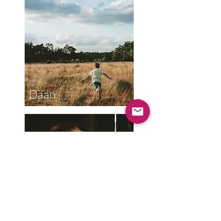
Daan
Lita