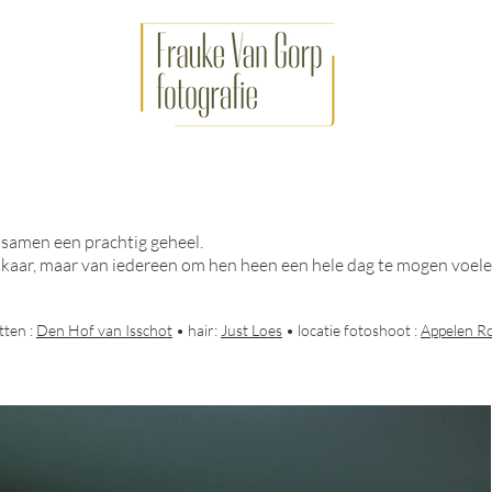
r samen een prachtig geheel.
 elkaar, maar van iedereen om hen heen een hele dag te mogen voele
tten :
Den Hof van Isschot
• hair:
Just Loes
• locatie fotoshoot :
Appelen R