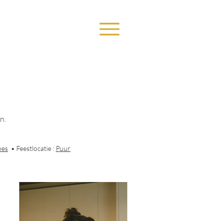
n.
oes
• Feestlocatie :
Puur