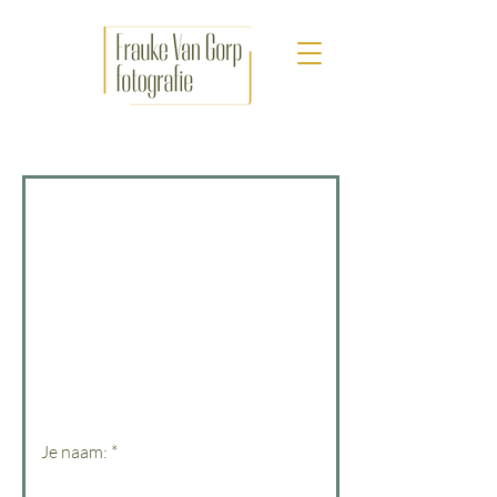
IK HAAT NETWERKEN
DONDERDAG 23 JUNI
Een netwerkavond voor ondernemers
die netwerken eigenlijk maar niks
vinden.
Geen gedoe, geen harde pitches, geen
grote groepen.
Gewoon een kleine, fijne setting waar
iedereen welkom is zoals ’ie is.
Je naam: