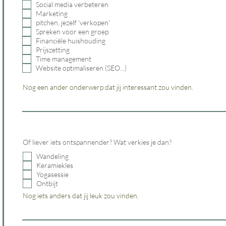
Social media verbeteren
Marketing
pitchen, jezelf 'verkopen'
Spreken voor een groep
Financiële huishouding
Prijszetting
Time management
Website optimaliseren (SEO...)
Nog een ander onderwerp dat jij interessant zou vinden.
Of liever iets ontspannender? Wat verkies je dan?
Wandeling
Keramiekles
Yogasessie
Ontbijt
Nog iets anders dat jij leuk zou vinden.