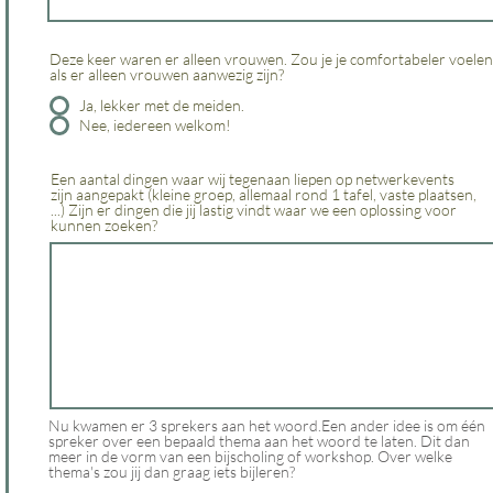
Deze keer waren er alleen vrouwen. Zou je je comfortabeler voelen
als er alleen vrouwen aanwezig zijn?
Ja, lekker met de meiden.
Nee, iedereen welkom!
Een aantal dingen waar wij tegenaan liepen op netwerkevents
zijn aangepakt (kleine groep, allemaal rond 1 tafel, vaste plaatsen,
...) Zijn er dingen die jij lastig vindt waar we een oplossing voor
kunnen zoeken?
Nu kwamen er 3 sprekers aan het woord.Een ander idee is om één
spreker over een bepaald thema aan het woord te laten. Dit dan
meer in de vorm van een bijscholing of workshop. Over welke
thema's zou jij dan graag iets bijleren?