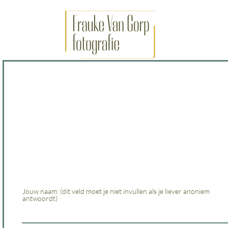
IK HAAT NETWERKEN... nu niet meer.
Nog eens bedankt dat je erbij was op de testavond van
'IK HAAT NETWERKEN'. Er is gisteren al heel wat feedback gekom
maar het zou geweldig zijn, als je onderstaande vragenlijst ook nog
willen invullen.
We gaan hier dan mee aan de slag en zien je een volgende keer gra
nog eens opnieuw.
Jouw naam: (dit veld moet je niet invullen als je liever anoniem
antwoordt)