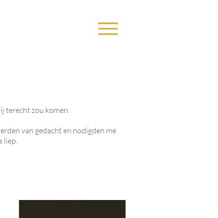
hij terecht zou komen.
anderden van gedacht en nodigden me
s liep.