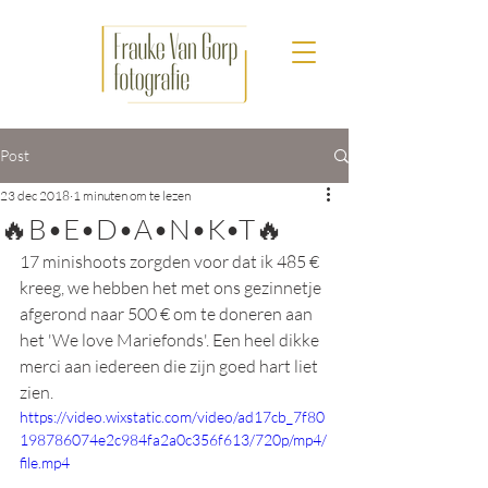
Post
23 dec 2018
1 minuten om te lezen
🔥B•E•D•A•N•K•T🔥
17 minishoots zorgden voor dat ik 485 € 
kreeg, we hebben het met ons gezinnetje 
afgerond naar 500 € om te doneren aan 
het 'We love Mariefonds'. Een heel dikke 
merci aan iedereen die zijn goed hart liet 
zien.
https://video.wixstatic.com/video/ad17cb_7f80
198786074e2c984fa2a0c356f613/720p/mp4/
file.mp4